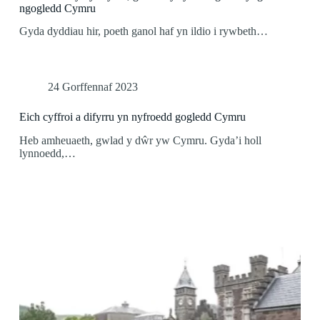
ngogledd Cymru
Gyda dyddiau hir, poeth ganol haf yn ildio i rywbeth…
24 Gorffennaf 2023
Eich cyffroi a difyrru yn nyfroedd gogledd Cymru
Heb amheuaeth, gwlad y dŵr yw Cymru. Gyda’i holl
lynnoedd,…