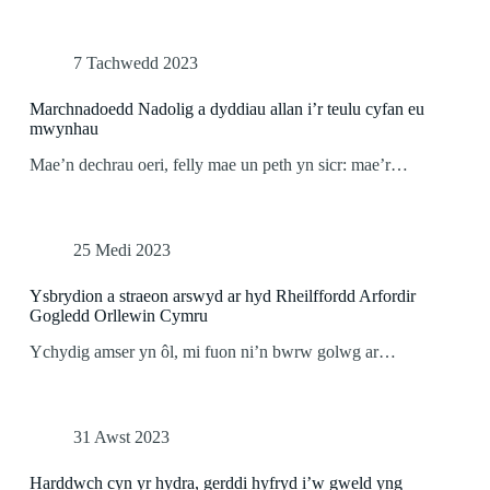
7 Tachwedd 2023
Marchnadoedd Nadolig a dyddiau allan i’r teulu cyfan eu
mwynhau
Mae’n dechrau oeri, felly mae un peth yn sicr: mae’r…
25 Medi 2023
Ysbrydion a straeon arswyd ar hyd Rheilffordd Arfordir
Gogledd Orllewin Cymru
Ychydig amser yn ôl, mi fuon ni’n bwrw golwg ar…
31 Awst 2023
Harddwch cyn yr hydra, gerddi hyfryd i’w gweld yng