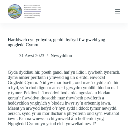
S
k
i
p
t
o
c
Harddwch cyn yr hydra, gerddi hyfryd i’w gweld yng
o
ngogledd Cymru
n
t
31 Awst 2023
Newyddion
e
n
t
Gyda dyddiau hir, poeth ganol haf yn ildio i rywbeth tynerach,
dyma amser perffaith i ymweld ag un o erddi enwocaf
Gogledd Cymru. Nid yw mor boeth, ond mae’r dyddiau’n hir
o hyd, sy’n rhoi digon o amser i grwydro ymhlith blodau olaf
y tymor. Peidiwch â meddwl bod arddangosiadau blodau
gorau’r flwyddyn drosodd; mae rhywbeth prydferth a
heddychlon ynghylch y blodau hwyr sy’n arbennig iawn.
Maent yn arwydd hefyd o’r hyn sydd i ddod; tymor newydd,
oerach, sydd yr un mor llachar a phrydferth ond sy’n wahanol
iawn. Pan na wnewch chi ymweld â’n hoff erddi yng
Ngogledd Cymru yn ystod eich ymweliad nesaf?