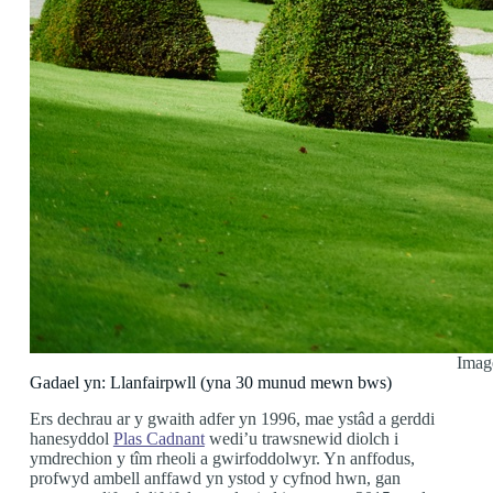
Imag
Gadael yn: Llanfairpwll (yna 30 munud mewn bws)
Ers dechrau ar y gwaith adfer yn 1996, mae ystâd a gerddi
hanesyddol
Plas Cadnant
wedi’u trawsnewid diolch i
ymdrechion y tîm rheoli a gwirfoddolwyr. Yn anffodus,
profwyd ambell anffawd yn ystod y cyfnod hwn, gan