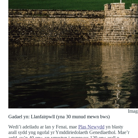
Imag
Gadael yn: Llanfairpwll (yna 30 munud mewn bws)
Wedi’i adeiladu ar lan y Fenai, mae
Plas Newydd
yn blasty
arall sydd yng ngofal yr Ymddiriedolaeth Genedlaethol. Mae’r
ardd, sy’n 40 erw, yn ymestyn i gynnwys 129 erw arall o