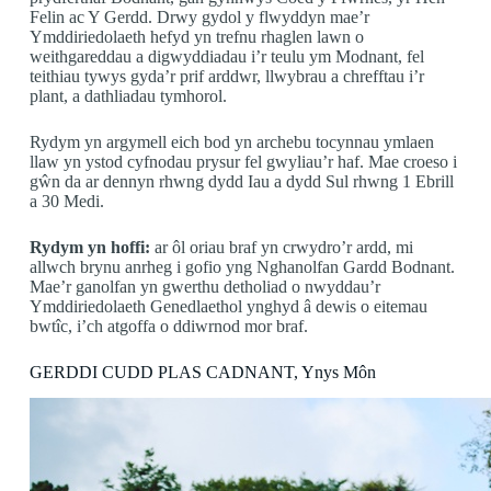
Felin ac Y Gerdd. Drwy gydol y flwyddyn mae’r
Ymddiriedolaeth hefyd yn trefnu rhaglen lawn o
weithgareddau a digwyddiadau i’r teulu ym Modnant, fel
teithiau tywys gyda’r prif arddwr, llwybrau a chrefftau i’r
plant, a dathliadau tymhorol.
Rydym yn argymell eich bod yn archebu tocynnau ymlaen
llaw yn ystod cyfnodau prysur fel gwyliau’r haf. Mae croeso i
gŵn da ar dennyn rhwng dydd Iau a dydd Sul rhwng 1 Ebrill
a 30 Medi.
Rydym yn hoffi:
ar ôl oriau braf yn crwydro’r ardd, mi
allwch brynu anrheg i gofio yng Nghanolfan Gardd Bodnant.
Mae’r ganolfan yn gwerthu detholiad o nwyddau’r
Ymddiriedolaeth Genedlaethol ynghyd â dewis o eitemau
bwtîc, i’ch atgoffa o ddiwrnod mor braf.
GERDDI CUDD PLAS CADNANT, Ynys Môn