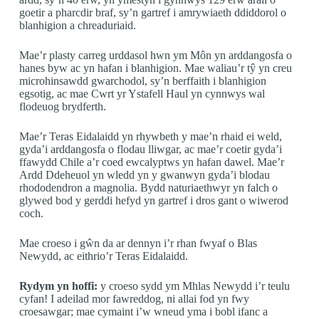
goetir a pharcdir braf, sy’n gartref i amrywiaeth ddiddorol o
blanhigion a chreaduriaid.
Mae’r plasty carreg urddasol hwn ym Môn yn arddangosfa o
hanes byw ac yn hafan i blanhigion. Mae waliau’r tŷ yn creu
microhinsawdd gwarchodol, sy’n berffaith i blanhigion
egsotig, ac mae Cwrt yr Ystafell Haul yn cynnwys wal
flodeuog brydferth.
Mae’r Teras Eidalaidd yn rhywbeth y mae’n rhaid ei weld,
gyda’i arddangosfa o flodau lliwgar, ac mae’r coetir gyda’i
ffawydd Chile a’r coed ewcalyptws yn hafan dawel. Mae’r
Ardd Ddeheuol yn wledd yn y gwanwyn gyda’i blodau
rhododendron a magnolia. Bydd naturiaethwyr yn falch o
glywed bod y gerddi hefyd yn gartref i dros gant o wiwerod
coch.
Mae croeso i gŵn da ar dennyn i’r rhan fwyaf o Blas
Newydd, ac eithrio’r Teras Eidalaidd.
Rydym yn hoffi:
y croeso sydd ym Mhlas Newydd i’r teulu
cyfan! I adeilad mor fawreddog, ni allai fod yn fwy
croesawgar; mae cymaint i’w wneud yma i bobl ifanc a