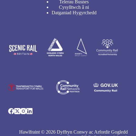
Telerau Busnes
Cysylltwch â ni
Datganiad Hygyrchedd
Hawlfraint © 2026 Dyffryn Conwy ac Arfordir Gogledd