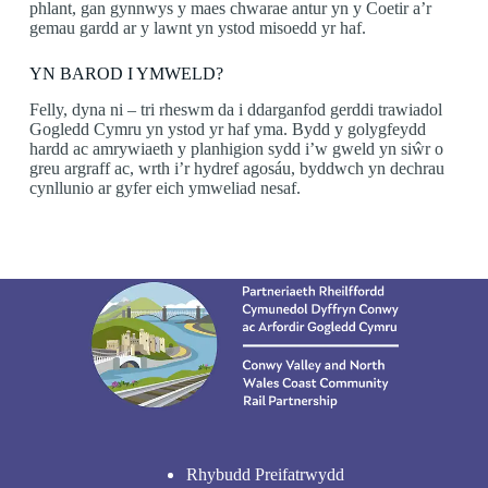
phlant, gan gynnwys y maes chwarae antur yn y Coetir a’r
gemau gardd ar y lawnt yn ystod misoedd yr haf.
YN BAROD I YMWELD?
Felly, dyna ni – tri rheswm da i ddarganfod gerddi trawiadol
Gogledd Cymru yn ystod yr haf yma. Bydd y golygfeydd
hardd ac amrywiaeth y planhigion sydd i’w gweld yn siŵr o
greu argraff ac, wrth i’r hydref agosáu, byddwch yn dechrau
cynllunio ar gyfer eich ymweliad nesaf.
Rhybudd Preifatrwydd