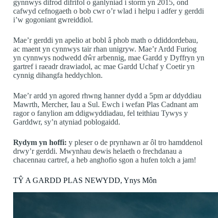
gynnwys difrod difrifol o ganlyniad i storm yn 2015, ond
cafwyd cefnogaeth o bob cwr o’r wlad i helpu i adfer y gerddi
i’w gogoniant gwreiddiol.
Mae’r gerddi yn apelio at bobl â phob math o ddiddordebau,
ac maent yn cynnwys tair rhan unigryw. Mae’r Ardd Furiog
yn cynnwys nodwedd dŵr arbennig, mae Gardd y Dyffryn yn
gartref i raeadr drawiadol, ac mae Gardd Uchaf y Coetir yn
cynnig dihangfa heddychlon.
Mae’r ardd yn agored rhwng hanner dydd a 5pm ar ddyddiau
Mawrth, Mercher, Iau a Sul. Ewch i wefan Plas Cadnant am
ragor o fanylion am ddigwyddiadau, fel teithiau Tywys y
Garddwr, sy’n atyniad poblogaidd.
Rydym yn hoffi:
y pleser o de prynhawn ar ôl tro hamddenol
drwy’r gerddi. Mwynhau dewis helaeth o frechdanau a
chacennau cartref, a heb anghofio sgon a hufen tolch a jam!
TŶ A GARDD PLAS NEWYDD, Ynys Môn