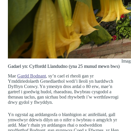
Imag
Gadael yn: Cyffordd Llandudno (yna 25 munud mewn bws)
Mae
Gardd Bodnant
, sy’n cael ei rheoli gan yr
Ymddiriedolaeth Genedlaethol wedi’i lleoli yn harddwch
Dyffryn Conwy. Yn ymestyn dros ardal o 80 erw, mae’n
gartref i goedwig hudol, rhaeadrau, llwybrau cysgodol a
therasau taclus, gan sicrhau bod rhywbeth i’w werthfawrogi
drwy gydol y flwyddyn.
Yn ogystal ag arddangosfa o blanhigion ac anifeiliaid, gall
ymwelwyr ddewis dilyn un o nifer o lwybrau o amgylch yr
ardd. Mae’r rhain yn arddangos rhai o nodweddion
prydferthaf Bodnant, gan gynnwys Coed y Ffwrnes, yr Hen