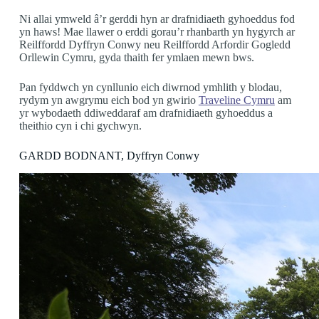
Ni allai ymweld â’r gerddi hyn ar drafnidiaeth gyhoeddus fod
yn haws! Mae llawer o erddi gorau’r rhanbarth yn hygyrch ar
Reilffordd Dyffryn Conwy neu Reilffordd Arfordir Gogledd
Orllewin Cymru
, gyda thaith fer ymlaen mewn bws.
Pan fyddwch yn cynllunio eich diwrnod ymhlith y blodau,
rydym yn awgrymu eich bod yn gwirio
Traveline Cymru
am
yr wybodaeth ddiweddaraf am drafnidiaeth gyhoeddus a
theithio cyn i chi gychwyn.
GARDD BODNANT, Dyffryn Conwy