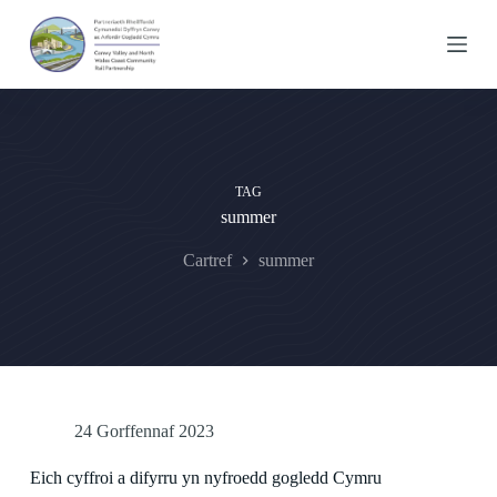
S
k
i
p
t
o
c
o
n
TAG
t
summer
e
n
t
Cartref
summer
24 Gorffennaf 2023
Eich cyffroi a difyrru yn nyfroedd gogledd Cymru