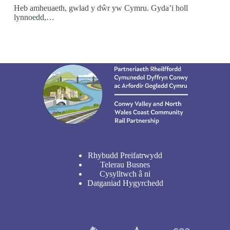
Heb amheuaeth, gwlad y dŵr yw Cymru. Gyda’i holl
lynnoedd,…
Rhybudd Preifatrwydd
Telerau Busnes
Cysylltwch â ni
Datganiad Hygyrchedd