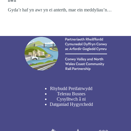
hwn
Gyda’r haf yn awr yn ei anterth, mae ein meddyliau’n…
Rhybudd Preifatrwydd
Telerau Busnes
Cysylltwch â ni
Datganiad Hygyrchedd