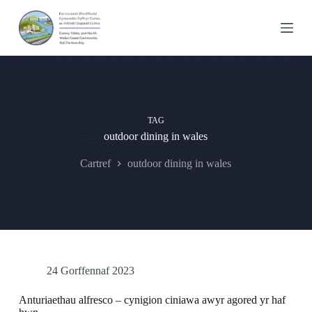
S
k
i
p
t
o
c
o
n
TAG
t
outdoor dining in wales
e
n
t
Cartref
outdoor dining in wales
24 Gorffennaf 2023
Anturiaethau alfresco – cynigion ciniawa awyr agored yr haf