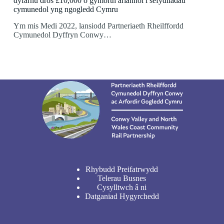
dyfarnu dros £10,000 o gymorth ariannol i sefydliadau
cymunedol yng ngogledd Cymru
Ym mis Medi 2022, lansiodd Partneriaeth Rheilffordd
Cymunedol Dyffryn Conwy…
Rhybudd Preifatrwydd
Telerau Busnes
Cysylltwch â ni
Datganiad Hygyrchedd