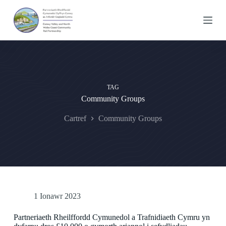
S
k
i
p
t
o
c
o
n
TAG
t
Community Groups
e
n
t
Cartref
Community Groups
1 Ionawr 2023
Partneriaeth Rheilffordd Cymunedol a Trafnidiaeth Cymru yn