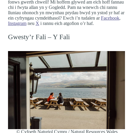
fonws gwerth chweil! Mi hoffem glywed am eich hoff fannau
chi i fwyta allan yn y Gogledd. Pam na wnewch chi rannu
lluniau ohonoch yn mwynhau prydau bwyd yn ystod yr haf ar
ein cyfryngau cymdeithasol? Ewch i’n tudalen ar
Facebook
,
Instagram
neu
X
i rannu eich atgofion o’r haf.
Gwesty’r Fali – Y Fali
© Cyfoeth Naturiol Cymru / Natural Resources Wales