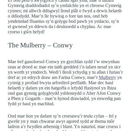
Er bod peth o awyrgylch y caban sgïo yma, mae’n dafarn
Gymreig draddodiadol sy’n ymfalchïo yn ei chroeso Cymreig
cynnes; mi allwch ddisgwyl llond plât o fwyd a dewis helaeth
o ddiodydd. Mae’n lle bywiog o fore tan nos, ond heb
ymdeimlad ffuantus sy’n golygu bod pawb yn ymlacio, sy’n
ei gwneud yn ddewis da i deuluoedd a chyplau. Ac mae
croeso i gŵn hefyd!
The Mulberry – Conwy
Mae tref ganoloesol Conwy yn gyrchfan sydd i’w mwynhau
orau ar droed ac mae ein taith gerdded i’n tafarn nesaf yn sicr
yn werth yr ymdrech. Wedi’i lleoli ychydig y tu allan i furiau’r
dref ac yn edrych draw am Farina Conwy, mae’r
Mulberry
yn
cynnig y profiad bwyta arfordirol perffaith. Mae dec haul
helaeth y dafarn yn ein hatgoffa o lefydd ffasiynol yn Ibiza
ond gan gynnig golygfeydd ysblennydd o Aber Afon Conwy
a Phen y Gogarth – mae’n hynod drawiadol, yn enwedig pan
fydd yr haul yn machlud.
Ond mae hon yn dafarn sy’n croesawu’r teulu cyfan – fel y
gwelir yn y man chwarae awyr agored sydd ar thema môr
ladron a’r fwydlen arbennig i blant. Yn naturiol, mae croeso i