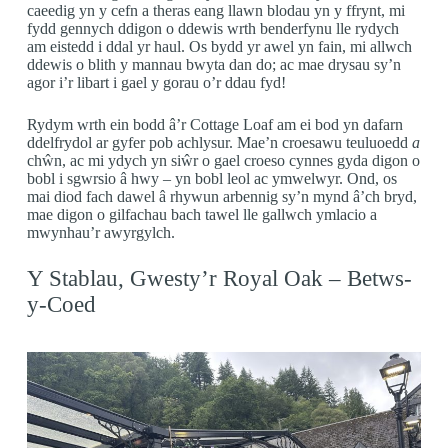
caeedig yn y cefn a theras eang llawn blodau yn y ffrynt, mi
fydd gennych ddigon o ddewis wrth benderfynu lle rydych
am eistedd i ddal yr haul. Os bydd yr awel yn fain, mi allwch
ddewis o blith y mannau bwyta dan do; ac mae drysau sy’n
agor i’r libart i gael y gorau o’r ddau fyd!
Rydym wrth ein bodd â’r Cottage Loaf am ei bod yn dafarn
ddelfrydol ar gyfer pob achlysur. Mae’n croesawu teuluoedd
a
chŵn, ac mi ydych yn siŵr o gael croeso cynnes gyda digon o
bobl i sgwrsio â hwy – yn bobl leol ac ymwelwyr. Ond, os
mai diod fach dawel â rhywun arbennig sy’n mynd â’ch bryd,
mae digon o gilfachau bach tawel lle gallwch ymlacio a
mwynhau’r awyrgylch.
Y Stablau, Gwesty’r Royal Oak – Betws-
y-Coed