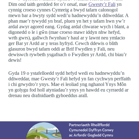
Dim ond taith gerdded fer o’r orsaf, mae
Gwesty’r Fali
yn
cynnig croeso cynnes Cymreig a bwyd tafarn calonogol
mewn bar a bwyty sydd wedi’u hadnewyddu’n ddiweddar. A
phan mae’r tywydd yn braf, pluen yn het y tafarn hwn yw’r
ardal awyr agored eang. Gydag ardal chwarae wych i blant, a
digonedd o le i gŵn (mae croeso mawr iddyn nhw hefyd,
wrth gwrs), gallwch fwynhau’r haul ar y lawnt neu ymlacio
ger Bar yr Ardd ar y teras hyfryd. Cewch ddewis o blith
glasuron bwyd tafarn oddi ar Brif Fwydlen y Fali, neu
dewiswch rywbeth ysgafnach o Fwydlen yr Ardd, chi biau’r
dewis!
Gyda 19 o ystafelloedd sydd hefyd wedi eu hadnewyddu’n
ddiweddar, mae Gwesty’r Fali hefyd yn fan cychwyn perffaith
i chi grwydro’r ynys. Mae ei leoliad yng nghanol Ynys Môn
yn golygu fod holl atyniadau’r ynys yn hawdd eu cyrraedd ar
drenau neu drafnidiaeth gyhoeddus arall.