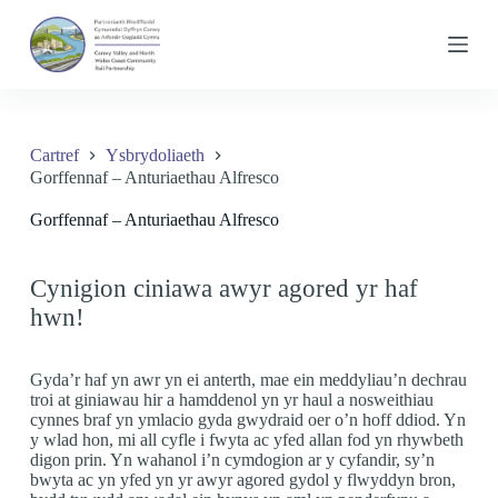
S
k
i
p
t
o
c
Cartref
Ysbrydoliaeth
o
Gorffennaf – Anturiaethau Alfresco
n
t
Gorffennaf – Anturiaethau Alfresco
e
n
t
Cynigion ciniawa awyr agored yr haf
hwn!
Gyda’r haf yn awr yn ei anterth, mae ein meddyliau’n dechrau
troi at giniawau hir a hamddenol yn yr haul a nosweithiau
cynnes braf yn ymlacio gyda gwydraid oer o’n hoff ddiod. Yn
y wlad hon, mi all cyfle i fwyta ac yfed allan fod yn rhywbeth
digon prin. Yn wahanol i’n cymdogion ar y cyfandir, sy’n
bwyta ac yn yfed yn yr awyr agored gydol y flwyddyn bron,