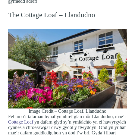
gyrraedd adref!
The Cottage Loaf – Llandudno
Image Credit – Cottage Loaf, Llandudno
Fel un o’r tafarnau hynaf yn nhref glan môr Llandudno, mae’r
Cottage Loaf
yn dafarn glyd sy’n ymfalchïo yn ei hawyrgylch
cynnes a chroesawgar drwy gydol y flwyddyn. Ond yn yr haf
mae’r dafarn guddiedig hon yn dod i’w bri. Gyda’i libart