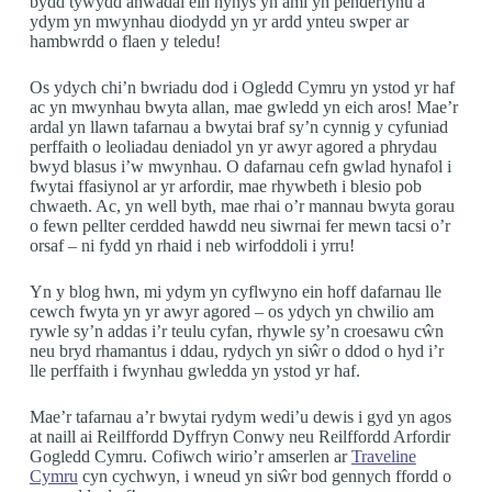
bydd tywydd anwadal ein hynys yn aml yn penderfynu a
ydym yn mwynhau diodydd yn yr ardd ynteu swper ar
hambwrdd o flaen y teledu!
Os ydych chi’n bwriadu dod i Ogledd Cymru yn ystod yr haf
ac yn mwynhau bwyta allan, mae gwledd yn eich aros! Mae’r
ardal yn llawn tafarnau a bwytai braf sy’n cynnig y cyfuniad
perffaith o leoliadau deniadol yn yr awyr agored a phrydau
bwyd blasus i’w mwynhau. O dafarnau cefn gwlad hynafol i
fwytai ffasiynol ar yr arfordir, mae rhywbeth i blesio pob
chwaeth. Ac, yn well byth, mae rhai o’r mannau bwyta gorau
o fewn pellter cerdded hawdd neu siwrnai fer mewn tacsi o’r
orsaf – ni fydd yn rhaid i neb wirfoddoli i yrru!
Yn y blog hwn, mi ydym yn cyflwyno ein hoff dafarnau lle
cewch fwyta yn yr awyr agored – os ydych yn chwilio am
rywle sy’n addas i’r teulu cyfan, rhywle sy’n croesawu cŵn
neu bryd rhamantus i ddau, rydych yn siŵr o ddod o hyd i’r
lle perffaith i fwynhau gwledda yn ystod yr haf.
Mae’r tafarnau a’r bwytai rydym wedi’u dewis i gyd yn agos
at naill ai Reilffordd Dyffryn Conwy neu Reilffordd Arfordir
Gogledd Cymru. Cofiwch wirio’r amserlen ar
Traveline
Cymru
cyn cychwyn, i wneud yn siŵr bod gennych ffordd o