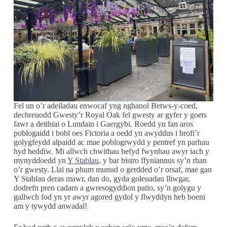
Fel un o’r adeiladau enwocaf yng nghanol Betws-y-coed,
dechreuodd Gwesty’r Royal Oak fel gwesty ar gyfer y goets
fawr a deithiai o Lundain i Gaergybi. Roedd yn fan aros
poblogaidd i bobl oes Fictoria a oedd yn awyddus i brofi’r
golygfeydd alpaidd ac mae poblogrwydd y pentref yn parhau
hyd heddiw. Mi allwch chwithau hefyd fwynhau awyr iach y
mynyddoedd yn
Y Stablau
, y bar bistro ffyniannus sy’n rhan
o’r gwesty. Llai na phum munud o gerdded o’r orsaf, mae gan
Y Stablau deras mawr, dan do, gyda goleuadau lliwgar,
dodrefn pren cadarn a gwresogyddion patio, sy’n golygu y
gallwch fod yn yr awyr agored gydol y flwyddyn heb boeni
am y tywydd anwadal!