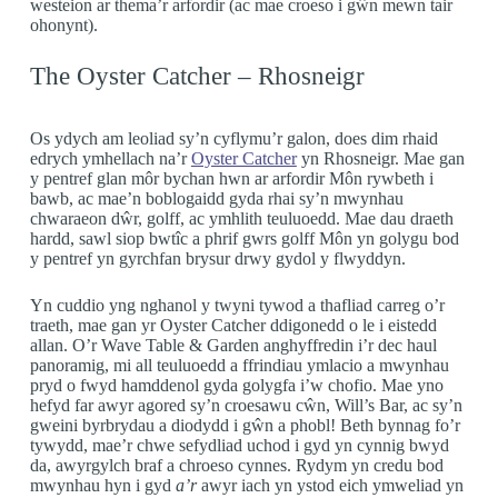
westeion ar thema’r arfordir (ac mae croeso i gŵn mewn tair
ohonynt).
The Oyster Catcher – Rhosneigr
Os ydych am leoliad sy’n cyflymu’r galon, does dim rhaid
edrych ymhellach na’r
Oyster Catcher
yn Rhosneigr. Mae gan
y pentref glan môr bychan hwn ar arfordir Môn rywbeth i
bawb, ac mae’n boblogaidd gyda rhai sy’n mwynhau
chwaraeon dŵr, golff, ac ymhlith teuluoedd. Mae dau draeth
hardd, sawl siop bwtîc a phrif gwrs golff Môn yn golygu bod
y pentref yn gyrchfan brysur drwy gydol y flwyddyn.
Yn cuddio yng nghanol y twyni tywod a thafliad carreg o’r
traeth, mae gan yr Oyster Catcher ddigonedd o le i eistedd
allan. O’r Wave Table & Garden anghyffredin i’r dec haul
panoramig, mi all teuluoedd a ffrindiau ymlacio a mwynhau
pryd o fwyd hamddenol gyda golygfa i’w chofio. Mae yno
hefyd far awyr agored sy’n croesawu cŵn, Will’s Bar, ac sy’n
gweini byrbrydau a diodydd i gŵn a phobl! Beth bynnag fo’r
tywydd, mae’r chwe sefydliad uchod i gyd yn cynnig bwyd
da, awyrgylch braf a chroeso cynnes. Rydym yn credu bod
mwynhau hyn i gyd
a’r
awyr iach yn ystod eich ymweliad yn