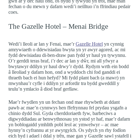
gŵn ar y dec haul ond, os bydd y tywydd yn troi, mae rhan
fechan o du mewn y dafarn wedi’i neilltuo i’n ffrindiau pedair
coes.
The Gazelle Hotel – Menai Bridge
Wedi’i lleoli ar lan y Fenai, mae’r
Gazelle Hotel
yn cynnig
amrywiaeth o ddewisiadau bwyta yn yr awyr agored, ac mi
fydd dewisiadau di-ben-draw pan fydd yr haul yn tywynnu.
O’r gerddi teras braf, i’r dec ar lan y dŵr, mi all yfwyr a
bwytawyr ddilyn yr haul drwy’r dydd. Rydym wrth ein bodd
â lleoliad y dafarn hon, ond a wyddoch chi fod ganddi ei
thraeth bach ei hun hefyd? Mi fydd plant bach (a mawr) yn
mwynhau’r cyfle i ddilyn yr arfordir tra bydd gweddill y
teulu’n ymlacio â diod braf gerllaw.
Mae’r fwydlen yn un fechan ond mae rhywbeth at ddant
pawb ac mae’n cynnwys hen ffefrynnau fel prydau ysgafn a
chinio dydd Sul. Gyda cherddoriaeth fyw, barbeciws a
digwyddiadau ar benwythnosau yn ystod yr haf, mae’r dafarn
yn boblogaidd ymhlith pobl leol ac ymwelwyr – ac mae
hynny’n cyfrannu at yr awyrgylch. Os ydych yn rhy fodlon
eich byd i adael i ddal y trên, mae gan y Gazelle sawl ystafell i